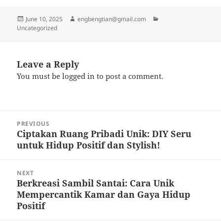
Posted
Author
Categories
June 10, 2025
engbengtian@gmail.com
on
Uncategorized
Leave a Reply
You must be
logged in
to post a comment.
Post
PREVIOUS
navigation
Ciptakan Ruang Pribadi Unik: DIY Seru
Previous
untuk Hidup Positif dan Stylish!
post:
NEXT
Berkreasi Sambil Santai: Cara Unik
Next
Mempercantik Kamar dan Gaya Hidup
post:
Positif