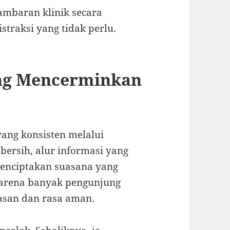
baran klinik secara
straksi yang tidak perlu.
ang Mencerminkan
yang konsisten melalui
bersih, alur informasi yang
menciptakan suasana yang
 karena banyak pengunjung
asan dan rasa aman.