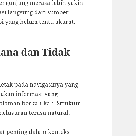
engunjung merasa lebih yakin
si langsung dari sumber
i yang belum tentu akurat.
hana dan Tidak
rletak pada navigasinya yang
ukan informasi yang
laman berkali-kali. Struktur
nelusuran terasa natural.
at penting dalam konteks