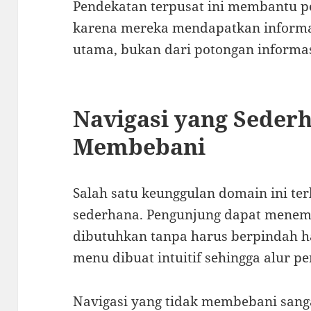
Pendekatan terpusat ini membantu p
karena mereka mendapatkan informa
utama, bukan dari potongan informas
Navigasi yang Seder
Membebani
Salah satu keunggulan domain ini te
sederhana. Pengunjung dapat menem
dibutuhkan tanpa harus berpindah ha
menu dibuat intuitif sehingga alur pe
Navigasi yang tidak membebani sang