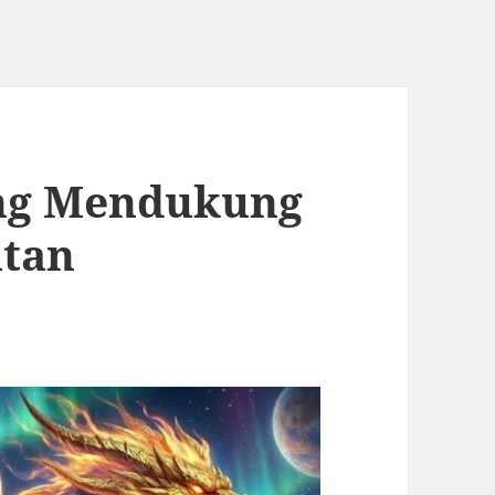
ang Mendukung
atan