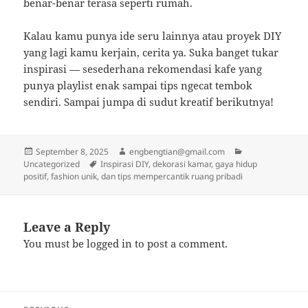
benar-benar terasa seperti rumah.
Kalau kamu punya ide seru lainnya atau proyek DIY
yang lagi kamu kerjain, cerita ya. Suka banget tukar
inspirasi — sesederhana rekomendasi kafe yang
punya playlist enak sampai tips ngecat tembok
sendiri. Sampai jumpa di sudut kreatif berikutnya!
Posted
Author
Categories
September 8, 2025
engbengtian@gmail.com
on
Tags
Uncategorized
Inspirasi DIY, dekorasi kamar, gaya hidup
positif, fashion unik, dan tips mempercantik ruang pribadi
Leave a Reply
You must be
logged in
to post a comment.
Post