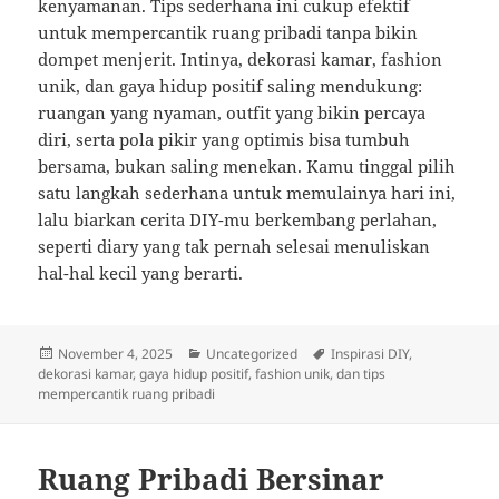
kenyamanan. Tips sederhana ini cukup efektif
untuk mempercantik ruang pribadi tanpa bikin
dompet menjerit. Intinya, dekorasi kamar, fashion
unik, dan gaya hidup positif saling mendukung:
ruangan yang nyaman, outfit yang bikin percaya
diri, serta pola pikir yang optimis bisa tumbuh
bersama, bukan saling menekan. Kamu tinggal pilih
satu langkah sederhana untuk memulainya hari ini,
lalu biarkan cerita DIY-mu berkembang perlahan,
seperti diary yang tak pernah selesai menuliskan
hal-hal kecil yang berarti.
Posted
Categories
Tags
November 4, 2025
Uncategorized
Inspirasi DIY,
on
dekorasi kamar, gaya hidup positif, fashion unik, dan tips
mempercantik ruang pribadi
Ruang Pribadi Bersinar