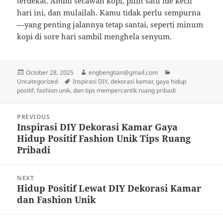
terdekat. Ambil secawan kopi, pilih satu ide kecil
hari ini, dan mulailah. Kamu tidak perlu sempurna
—yang penting jalannya tetap santai, seperti minum
kopi di sore hari sambil menghela senyum.
Posted
Author
Categories
October 28, 2025
engbengtian@gmail.com
on
Tags
Uncategorized
Inspirasi DIY, dekorasi kamar, gaya hidup
positif, fashion unik, dan tips mempercantik ruang pribadi
Post
PREVIOUS
navigation
Inspirasi DIY Dekorasi Kamar Gaya
Previous
Hidup Positif Fashion Unik Tips Ruang
post:
Pribadi
NEXT
Hidup Positif Lewat DIY Dekorasi Kamar
Next
dan Fashion Unik
post: