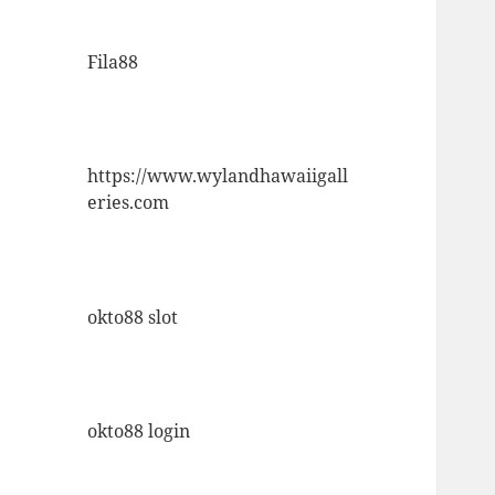
Fila88
https://www.wylandhawaiigall
eries.com
okto88 slot
okto88 login