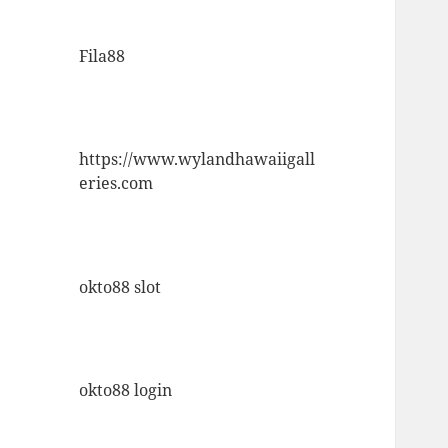
Fila88
https://www.wylandhawaiigall
eries.com
okto88 slot
okto88 login