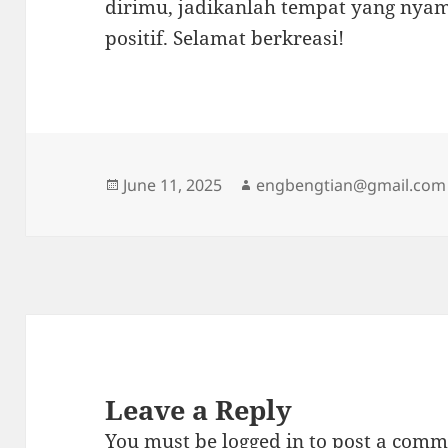
dirimu, jadikanlah tempat yang nyam
positif. Selamat berkreasi!
Posted
Author
June 11, 2025
engbengtian@gmail.com
on
Leave a Reply
You must be
logged in
to post a comm