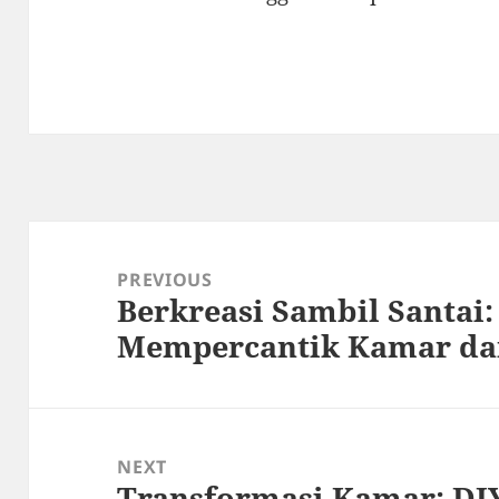
Post
navigation
PREVIOUS
Berkreasi Sambil Santai:
Previous
Mempercantik Kamar dan
post:
NEXT
Transformasi Kamar: DIY
Next