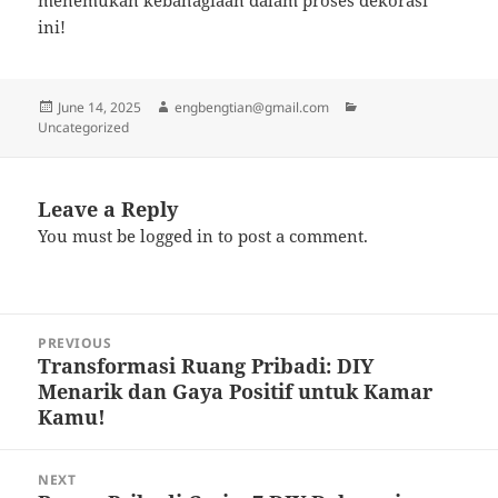
menemukan kebahagiaan dalam proses dekorasi
ini!
Posted
Author
Categories
June 14, 2025
engbengtian@gmail.com
on
Uncategorized
Leave a Reply
You must be
logged in
to post a comment.
Post
PREVIOUS
navigation
Transformasi Ruang Pribadi: DIY
Previous
Menarik dan Gaya Positif untuk Kamar
post:
Kamu!
NEXT