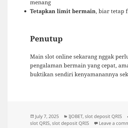
menang
Tetapkan limit bermain
, biar tetap
Penutup
Main slot online sekarang nggak perlu
pengalaman bermain yang cepat, ama
buktikan sendiri kenyamanannya sek
Posted
Categories
July 7, 2025
IJOBET
,
slot deposit QRIS
on
slot QRIS
,
slot deposit QRIS
Leave a com