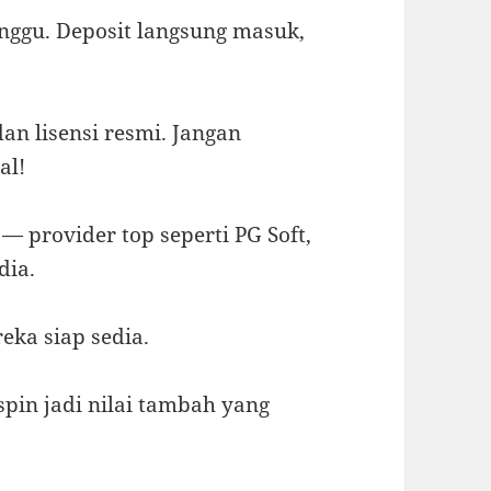
unggu. Deposit langsung masuk,
n lisensi resmi. Jangan
al!
— provider top seperti PG Soft,
dia.
ka siap sedia.
spin jadi nilai tambah yang