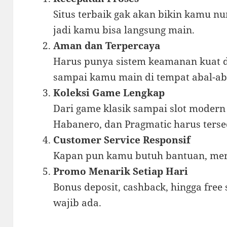
Situs terbaik gak akan bikin kamu n
jadi kamu bisa langsung main.
Aman dan Terpercaya
Harus punya sistem keamanan kuat da
sampai kamu main di tempat abal-ab
Koleksi Game Lengkap
Dari game klasik sampai slot modern 
Habanero, dan Pragmatic harus terse
Customer Service Responsif
Kapan pun kamu butuh bantuan, mere
Promo Menarik Setiap Hari
Bonus deposit, cashback, hingga free 
wajib ada.