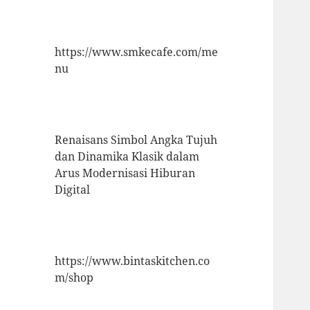
https://www.smkecafe.com/me
nu
Renaisans Simbol Angka Tujuh
dan Dinamika Klasik dalam
Arus Modernisasi Hiburan
Digital
https://www.bintaskitchen.co
m/shop