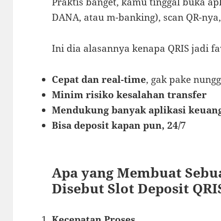
Praktis banget, kamu tinggal buka ap
DANA, atau m-banking), scan QR-nya,
Ini dia alasannya kenapa QRIS jadi fa
Cepat dan real-time
, gak pake nung
Minim risiko kesalahan transfer
Mendukung banyak aplikasi keuan
Bisa deposit kapan pun, 24/7
Apa yang Membuat Sebua
Disebut Slot Deposit QRI
Kecepatan Proses