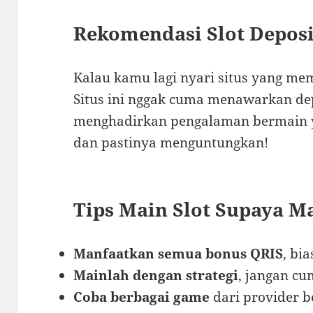
Rekomendasi Slot Deposi
Kalau kamu lagi nyari situs yang mem
Situs ini nggak cuma menawarkan depo
menghadirkan pengalaman bermain 
dan pastinya menguntungkan!
Tips Main Slot Supaya M
Manfaatkan semua bonus QRIS
, bi
Mainlah dengan strategi
, jangan c
Coba berbagai game
dari provider b