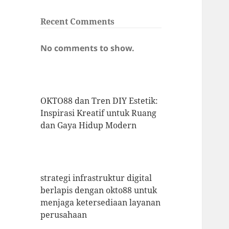
Recent Comments
No comments to show.
OKTO88 dan Tren DIY Estetik:
Inspirasi Kreatif untuk Ruang
dan Gaya Hidup Modern
strategi infrastruktur digital
berlapis dengan okto88 untuk
menjaga ketersediaan layanan
perusahaan