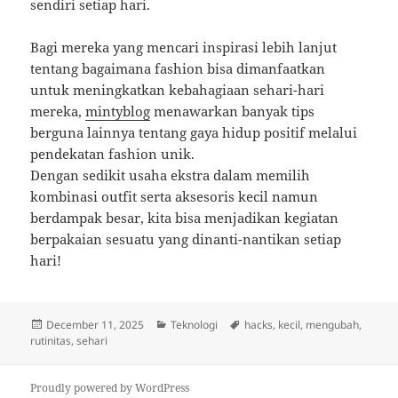
sendiri setiap hari.
Bagi mereka yang mencari inspirasi lebih lanjut
tentang bagaimana fashion bisa dimanfaatkan
untuk meningkatkan kebahagiaan sehari-hari
mereka,
mintyblog
menawarkan banyak tips
berguna lainnya tentang gaya hidup positif melalui
pendekatan fashion unik.
Dengan sedikit usaha ekstra dalam memilih
kombinasi outfit serta aksesoris kecil namun
berdampak besar, kita bisa menjadikan kegiatan
berpakaian sesuatu yang dinanti-nantikan setiap
hari!
Posted
Categories
Tags
December 11, 2025
Teknologi
hacks
,
kecil
,
mengubah
,
on
rutinitas
,
sehari
Proudly powered by WordPress