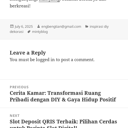
berkreasi!
Posted
Author
Categories
July 6, 2025
engbengtian@gmail.com
inspirasi diy
on
Tags
dekorasi
mintyblog
Leave a Reply
You must be
logged in
to post a comment.
Post
PREVIOUS
navigation
Cerita Kamar: Transformasi Ruang
Previous
Pribadi dengan DIY & Gaya Hidup Positif
post:
NEXT
Slot Deposit QRIS Terbaik: Pilihan Cerdas
Next
untuk Pecinta Slot Digital!