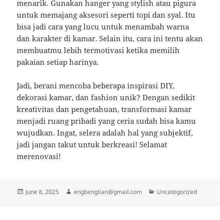
menarik. Gunakan hanger yang stylish atau pigura
untuk memajang aksesori seperti topi dan syal. Itu
bisa jadi cara yang lucu untuk menambah warna
dan karakter di kamar. Selain itu, cara ini tentu akan
membuatmu lebih termotivasi ketika memilih
pakaian setiap harinya.
Jadi, berani mencoba beberapa inspirasi DIY,
dekorasi kamar, dan fashion unik? Dengan sedikit
kreativitas dan pengetahuan, transformasi kamar
menjadi ruang pribadi yang ceria sudah bisa kamu
wujudkan. Ingat, selera adalah hal yang subjektif,
jadi jangan takut untuk berkreasi! Selamat
merenovasi!
Posted
Author
Categories
June 8, 2025
engbengtian@gmail.com
Uncategorized
on