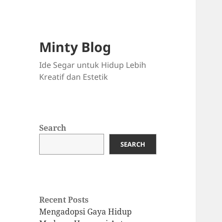
Minty Blog
Ide Segar untuk Hidup Lebih
Kreatif dan Estetik
Search
SEARCH
Recent Posts
Mengadopsi Gaya Hidup